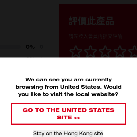
評價此產品
請先登入會員再提交評論
掛勾: 63; 底座: 89
0%
0
102
0%
0
102
0%
0
0.27
We can see you are currently
0%
0
browsing from
United States
.
Would
6.8
you like to visit the local website?
0%
0
GO TO THE UNITED STATES
SITE >>
Stay on the Hong Kong site