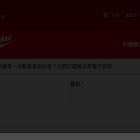
繁
EN
/
登入/
儲存
貼身配件
設備
服務
訂閱美
新優惠、活動及產品訊息？立即訂閱美沃奇電子資訊！
短直掛勾
姓氏
*
PACKOUT
PACKOUT™ 4" St