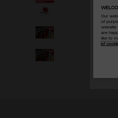
WELCO
Our webs
行業
*
of purpo
website 
are happ
我已閱讀
like to 
of cooki
MILWAUKE
我同意MI
於直接營銷