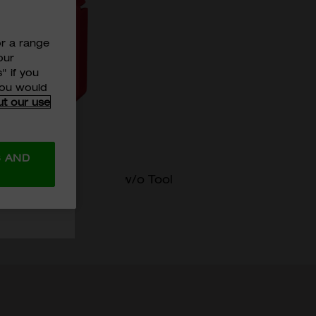
or a range
our
" if you
 you would
MITED 及
ut our use
至購物車
的個人資料用
S AND
CKOUT™
PACKOUT w/o Tool