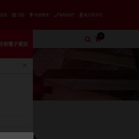
美沃奇手記
 註冊
活動
何處購買
聯絡我們
0
購物車
搜索
沃奇電子資訊
搜索
™ 配套短直掛勾
raight Hook