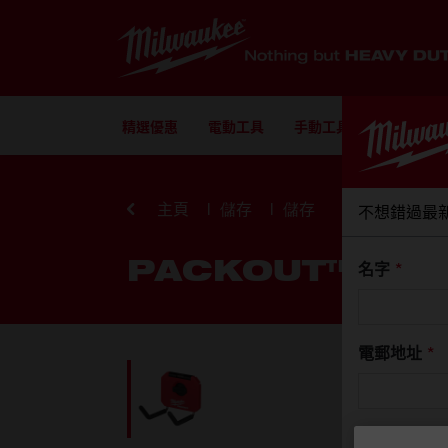
Skip to Content
精選優惠
電動工具
手動工具
配件
主頁
儲存
儲存
不想錯過最
PACKOUT™ 配套
名字
*
電郵地址
*
手機號碼
*