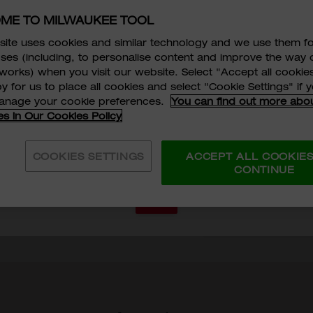
選擇型號
ME TO MILWAUKEE TOOL
48-22-8334
ite uses cookies and similar technology and we use them f
ses (including, to personalise content and improve the way 
works) when you visit our website. Select "Accept all cookies
y for us to place all cookies and select "Cookie Settings" if
並同意
服務條款及細則
, TECHTRONIC ASIA COMPANY LI
manage your cookie preferences.
You can find out more abo
es in Our Cookies Policy
E TOOL ASIA 的
私隱政策
及
個人資料收集聲明
。
*
數量
新增
LWAUKEE TOOL (HONG KONG) 使用及/或轉移我提供
COOKIES SETTINGS
ACCEPT ALL COOKIE
目的。
*
CONTINUE
分類:
儲存
儲存
PA
訂閱
何處購買