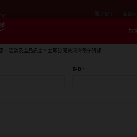
繁
/
EN
登入/
訂
儲存
貼身配件
設備
服務
惠、活動及產品訊息？立即訂閱美沃奇電子資訊！
姓氏
ilwaukeetool.asia
的網站 (下稱「
本網站
」)。 本網站屬於 Tec
責營運。
網站前請務必詳閱使用條款。 本網站之使用包括存取、瀏覽或