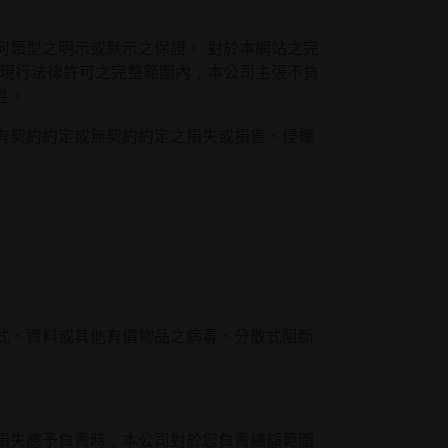
何類型之明示或默示之保證。 對於本網站之完
在現行法律許可之完整範圍內，本公司主張不負
性。
有契約約定或無契約約定之損失或損害、侵權
式、資料或其他有價物品之病毒、分散式阻斷
損失應予負責時，本公司對於您負責總額範圍