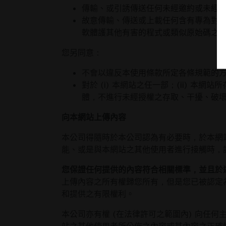
傳輸、或引誘傳送任何未經邀約或未經授
故意傳輸、傳送或上載任何含有專為對
軟體護其他有害的程式或類似原始碼之
您另同意：
不會以違反本使用條款所定各條規範的
對於 (i) 本網站之任一部；(ii) 本
體，不進行未經授權之存取、干擾、破
向本網站上傳內容
本公司得隨時於本公司認為有必要時，於本網
能、或是與本網站之其他使用者進行接觸時，
您保證任何提供的內容符合相關標準，並且於
上傳內容之所有權歸您所有，但是您已被認定
和提供之有限權利。
本公司亦有權 (在法律許可之範圍內) 向任