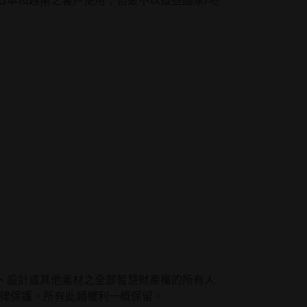
日本和越南之客戶使用，但是不以這些國家/地
、設計或其他素材之全部智慧財產權的所有人
法律保護。所有此類權利一概保留。