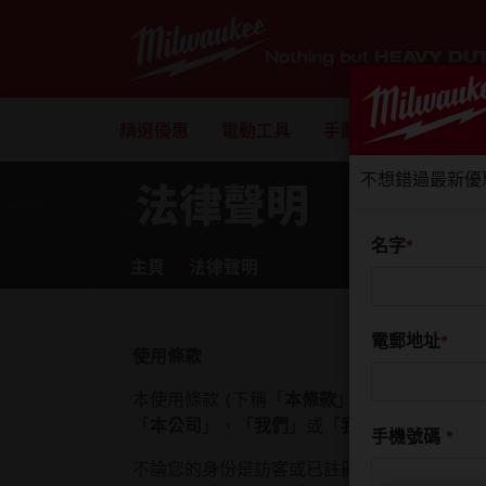
精選優惠
電動工具
手動工具
配件
不想錯過最新優
法律聲明
名字
主頁
法律聲明
電郵地址
使用條款
本使用條款 (下稱「
本條款
」) 適用於網址為
m
「
本公司
」、「
我們
」或「
我方
」) 所有和負
手機號碼
不論您的身份是訪客或已註冊之用戶，使用本