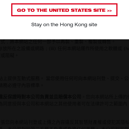
權之廣告或促銷資料或其他任何形式的類似的要約引誘 (垃圾郵
GO TO THE
UNITED STATES
SITE >>
電腦軟體或硬體之運作會有不良影響之病毒、木馬程式、蠕蟲程
資料或素材。
Stay on the Hong Kong site
方式，將本網站之任何一部予以再製、重製、複製或轉售。
網站所存放所在之設備或網路；(iii) 任何本網站運作所使用之軟體或
壞或阻礙。
站上提供互動式服務。 當您使用任何可向本網站刊登、提交、
請務必遵守內容標準。
違反保證時對本公司負責並且賠償本公司
。您向本網站所上傳的
為同意授與本公司和本網站之其他使用者可在法律許可之範圍內
何主張您向本網站刊登或上傳之內容違反其智慧財產權或侵犯其隱