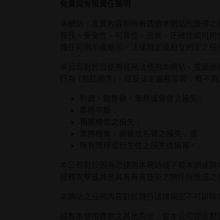
免責與有限責任聲明
本網站、及其內容和所有透過本網站所取得之
整性、安全性、可靠性、品質、正確性或可用
擔任何明示或暗示、法律規定或相互約定之任
本公司對於您使用或無法使用本網站、或是使
行為 (包括過失)、違反法定義務等等，概不
利潤、銷售額、業務或營收之損失；
業務中斷；
預期樽節之損失；
業務機會、商譽或名聲之損失；或
所有間接或衍生性之損失或損害。
本公司對於因為您使用本網站或下載本網或與
服務攻擊或其他具有有害技術之物件所造成之
本網站之任何內容對於現行法律規定不可排除
縱有本使用條款之其他約定，當本公司認定對