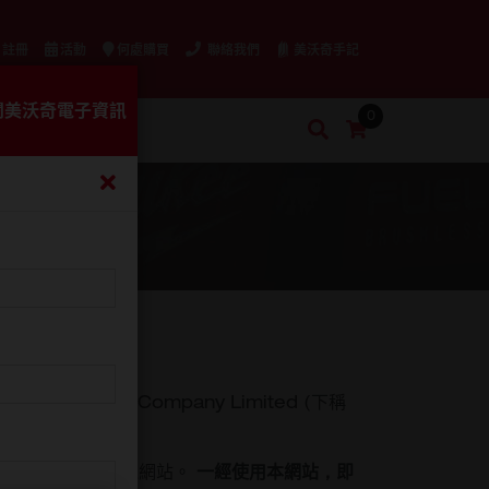
 註冊
活動
何處購買
聯絡我們
美沃奇手記
閱美沃奇電子資訊
0
我的購物車
搜
索
htronic Asia Company Limited (下稱
註冊後使用本公司之網站。
一經使用本網站，即