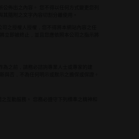
所公佈出之內容。 您不得以任何方式變更您列
與其隨附之文字內容切割分離使用。
本公司之授權人授權，您不得將本網站內容之任
利將立即被終止，並且您應依照本公司之指示將
作為之前，請務必諮詢專業人士或專家的建
最新與否，不為任何明示或默示之擔保或保證。
關之互動服務。 您務必遵守下列標準之精神和