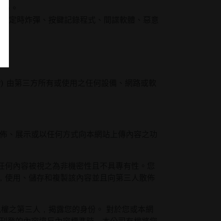
件)。
式、定時炸彈、按鍵記錄程式、間諜軟體、惡意
 (iv) 由第三方所有或使用之任何設備、網路或軟
公佈、展示或以任何方式向本網站上傳內容之功
任何內容被視之為非機密性且不具專有性。您
，使用、儲存和複製該內容並且向第三人散佈
私權之第三人，揭露您的身份。 對於您或本網