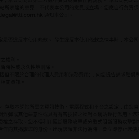
性，本公司對於第三方概不負責或負擔任何義務。 本公司判定
網站所表達的意見，不代表本公司的意見或立場。您應自行負責保
klegal@tti.com.hk
通知本公司。
定是否違反本使用條款。 發生違反本使用條款之情事時，本公
站之權利。
以暫時性或永久性地刪除。
包括但不限於合理的代理人費用和法務費用)，向您提告請求賠償
露相關資訊。
。 存取本網站所需之資訊技術、電腦程式和平台之設定，由您自
輯炸彈或其他惡意性或具有有害技術之物對本網站遂行濫用。您
授權之存取。您不得利用阻斷服務攻擊或分散式阻斷服務攻擊對
合作向其揭露您的身份。出現該類非法行為時，會立即停止您使