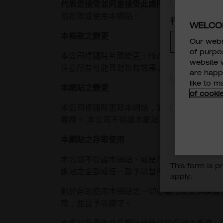
代表您接受並同意接受此處所列供您參閱的本
勿存取或使用本網站。
行業
WELCO
本條款之變更
Our webs
of purpo
本公司得隨時片面變更、修改、增加或刪除本
website w
注意所有可能且對您有效果之變更。 於變更
are happy
我已閱讀並
like to 
本網站之變更
MILWAUKE
of cooki
我同意 TECH
本公司得隨時更新本網站，並且得隨時變更本
用及/或轉
義務。 本公司不保證本網站、或是本網站的
本網站之存取使用
本公司不保證本網站、或是本網站的任何內容
This form is 
網站之全部或任一部予以暫停、撤銷、停用或
apply.
對於存取使用本網站之一切必要措施安排請自
款，並且予以遵守。