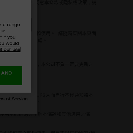
之拘束。如果您不同意本條款或隱私權政策，請
r a range
our
站全部範圍之存取和使用。 請隨時查閱本頁面
" if you
同意本條款之變更之處。
you would
TED 及
t our use
OOL ASIA使
間點變為陳舊過時，本公司不負一定要更新之
的
*
 AND
一時性許可。本公司得片面自行不經通知將本
ms of Service
，本公司概不負責。
取使用本網站的人了解本條款和其他適用之條