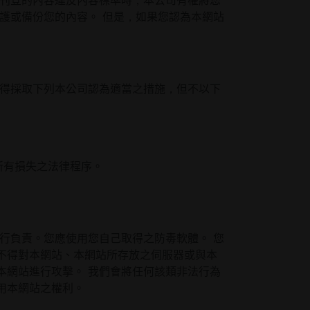
您刊登的內容違反內容標準時，本公司有權將您
護或備份您的內容。 但是，如果您認為本網站
司得採取下列本公司認為適當之措施，但不以下
所有損失之法律程序。
行負責。您應使用您自己取得之防毒軟體。 您
不得對本網站、本網站所存放之伺服器或與本
本網站進行攻擊。 我們會將任何該類非法行為
用本網站之權利。