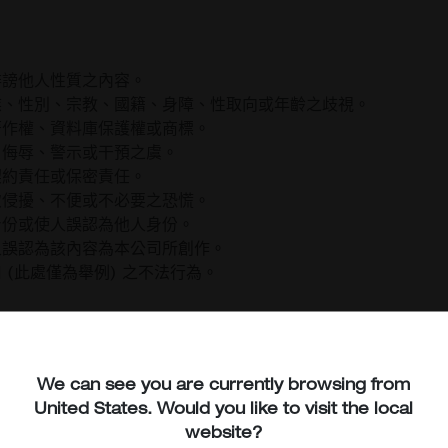
誹謗他人性質之內容。
族、性別、宗教、國籍、身障、性取向或年齡之歧視。
著作權、資料庫保護權或商標。
、侮辱、警示或干預之虞。
契約責任或保密責任。
致侵擾、不便或不必要之恐慌。
身份或使人誤認為他人身份。
人誤認為該內容為本公司所創作。
(此處僅為舉例) 之不法行為。
本網站用於：
We can see you are currently browsing from
騙之行為，或是有任何違法或詐騙目的或效果之行為。
United States
. Would you like to visit the local
website?
載、使用或重複使用任何違反本公司內容標準之素材。