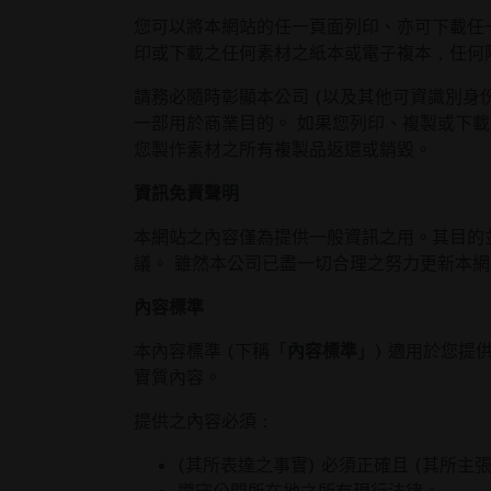
您可以將本網站的任一頁面列印、亦可下載任
印或下載之任何素材之紙本或電子複本，任何
請務必隨時彰顯本公司 (以及其他可資識別身
一部用於商業目的。 如果您列印、複製或下
您製作素材之所有複製品返還或銷毀。
資訊免責聲明
本網站之內容僅為提供一般資訊之用。其目的
議。 雖然本公司已盡一切合理之努力更新本
內容標準
本內容標準 (下稱「
內容標準
」) 適用於您提
實質內容。
提供之內容必須：
(其所表達之事實) 必須正確且 (其所主