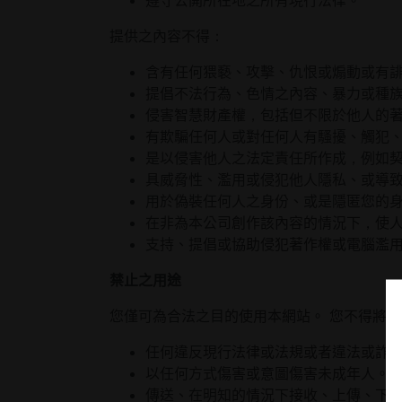
遵守公開所在地之所有現行法律。
提供之內容不得：
含有任何猥褻、攻擊、仇恨或煽動或有
提倡不法行為、色情之內容、暴力或種
侵害智慧財產權，包括但不限於他人的
有欺騙任何人或對任何人有騷擾、觸犯
是以侵害他人之法定責任所作成，例如
具威脅性、濫用或侵犯他人隱私、或導
用於偽裝任何人之身份、或是隱匿您的
在非為本公司創作該內容的情況下，使
支持、提倡或協助侵犯著作權或電腦濫用 
禁止之用途
您僅可為合法之目的使用本網站。 您不得將
任何違反現行法律或法規或者違法或詐
以任何方式傷害或意圖傷害未成年人。
傳送、在明知的情況下接收、上傳、下