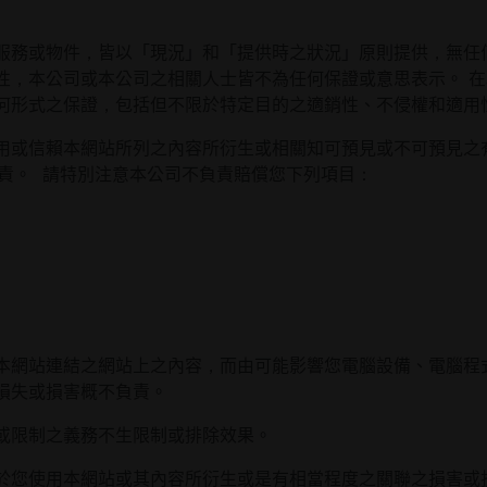
服務或物件，皆以「現況」和「提供時之狀況」原則提供，無任
性，本公司或本公司之相關人士皆不為任何保證或意思表示。 
何形式之保證，包括但不限於特定目的之適銷性、不侵權和適用
用或信賴本網站所列之內容所衍生或相關知可預見或不可預見之
負責。 請特別注意本公司不負責賠償您下列項目：
本網站連結之網站上之內容，而由可能影響您電腦設備、電腦程
損失或損害概不負責。
或限制之義務不生限制或排除效果。
於您使用本網站或其內容所衍生或是有相當程度之關聯之損害或