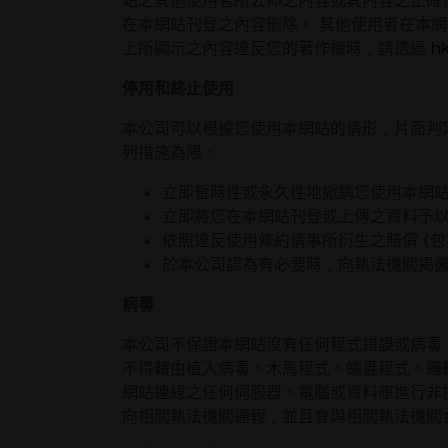
站之其他使用者所公佈之內容或其內容之正確
在本網站刊登之內容刪除。 其他使用者在本
上所顯示之內容違反您的著作權時，請透過
h
停用和終止使用
本公司可以根據您使用本網站的情形，片面判
列措施為限：
立即暫時性或永久性地撤銷您使用本網
立即將您在本網站刊登或上傳之資料予
依照違反使用條約情事所衍生之賠償 (
於本公司認為有必要時，向執法機關揭
病毒
本公司不保證本網站沒有任何程式錯誤或病毒
不得藉由植入病毒、木馬程式、蠕蟲程式、邏
網站連線之任何伺服器、電腦或資料庫進行非
向相關執法機關通報，並且會與相關執法機關