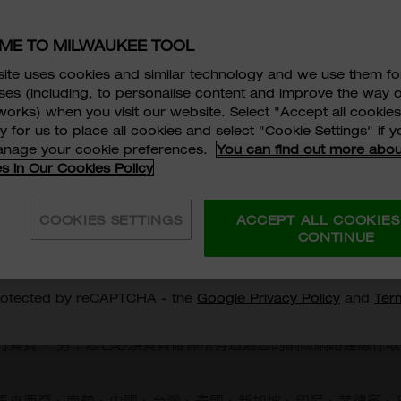
條款和本公司之隱私權政策
(
milwaukeetool.asia/privacy
)
ME TO MILWAUKEE TOOL
ite uses cookies and similar technology and we use them fo
ses (including, to personalise content and improve the way 
條款之任一部。所有的變更於刊出之時立即生效，並且適用本網
orks) when you visit our website. Select "Accept all cookies
過的使用條款刊出後，如果您繼續使用本網站，即表示您接受並
 for us to place all cookies and select "Cookie Settings" if 
同意
服務條款及細則
, TECHTRONIC ASIA COMPANY LIMI
manage your cookie preferences.
You can find out more abou
E TOOL ASIA 的
私隱政策
及
個人資料收集聲明。
*
es in Our Cookies Policy
TRONIC ASIA COMPANY LIMITED 及 MILWAUKEE T
網站之內容。但是請注意，本網站內的任何內容有可能在任一時
移我提供的個人資料向我發出直接促銷通信及/或用於直接促銷目
任何內容沒有錯誤或疏漏。
COOKIES SETTINGS
ACCEPT ALL COOKIES
CONTINUE
訂閱
隨時可以使用或者不受中斷。對於本網站之存取使用的許可屬於
protected by reCAPTCHA - the
Google Privacy Policy
and
Ter
變更。本網站於任何時間點或任何期間因任何理由而無法使用時
行負責。 另，您也必須負責確保所有透過您的網際網路連線存