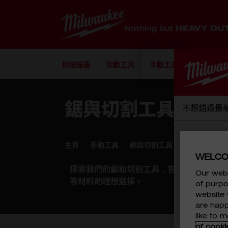
Skip to Content
精選優惠
電動工具
手動工具
配件
鋸與切割工具
不想錯過最
名字
*
主頁
/
手動工具
/
鋸與切割工具
WELCO
探索我們的鋸和切割工具，包括強大的 M18
Our webs
電郵地址
*
等材料的理想選擇。
of purpo
website 
are happ
like to 
手機號碼
*
of cooki