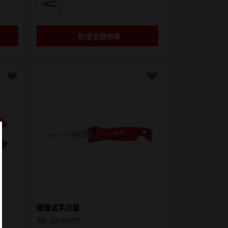
選擇型號
4932464562
新增至購物車
摺疊式手刀鋸
48-22-0307