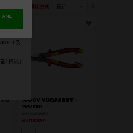
排序方式
S AND
MITED 及
的個人資料用
 PC
1000V VDE絕緣電纜剪 -
160mm
4932464562
HKD$380