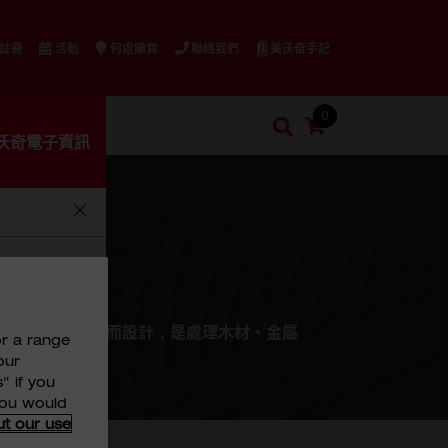
美沃奇手記
 註冊
活動
何處購買
聯絡我們
0
購物車
搜索
沃奇電子資訊
搜索
具專為精度和耐用性而設計，是處理木材、金屬
or a range
our
" if you
 you would
ut our use