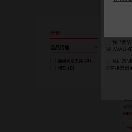
6
個
行業
*
分類
我已閱讀
產品用途
MILWAUKE
products availabl
鋸與切割工具
(
4
)
我同意MI
products available
切割
(
2
)
於直接營銷
直向
493
HK
選