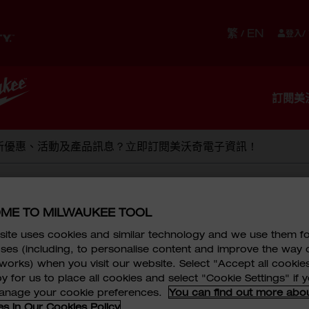
繁
EN
/
登入/
儲存
貼身配件
設備
服務
訂閱美
新優惠、活動及產品訊息？立即訂閱美沃奇電子資訊！
姓氏
*
ME TO MILWAUKEE TOOL
™ 圓鋸和精確的 M12™ Hackzall™ 往復鋸。這些工
ite uses cookies and similar technology and we use them f
ses (including, to personalise content and improve the way 
works) when you visit our website. Select "Accept all cookies
y for us to place all cookies and select "Cookie Settings" if
manage your cookie preferences.
You can find out more abo
es in Our Cookies Policy