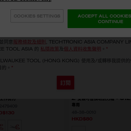
項目
COOKIES SETTINGS
ACCEPT ALL COOKIE
CONTINUE
並同意
服務條款及細則
, TECHTRONIC ASIA COMPANY LI
E TOOL ASIA 的
私隱政策
及
個人資料收集聲明
。
*
e
LWAUKEE TOOL (HONG KONG) 使用及/或轉移我提供
目的。
*
訂閱
工作剪刀
2 支裝可替換切割刀輪 - C12
專用
2479409
D$130
48-38-0010
HKD$80
擇型號
4932479409
4932479410