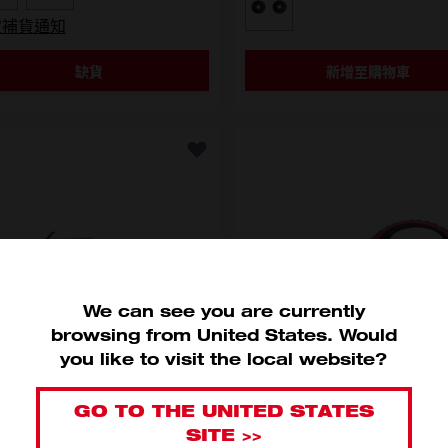
選擇型號
48-38-0010
定補貨通知
缺貨
新增至購物車
We can see you are currently
browsing from
United States
.
Would
you like to visit the local website?
手弓鋸
電工剪刀
GO TO THE UNITED STATES
SITE >>
22-0012
4932478620