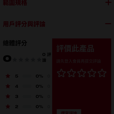
範圍規格
用戶評分與評論
4932492507
內容物
10mm (1)
總體評分
評價此產品
11mm (1)
0 評
0
論
請先登入會員再提交評論
12mm (1)
5
0%
13mm (1)
0
4
0%
0
14mm (1)
3
0%
0
15mm (1)
2
0%
0
16mm (1)