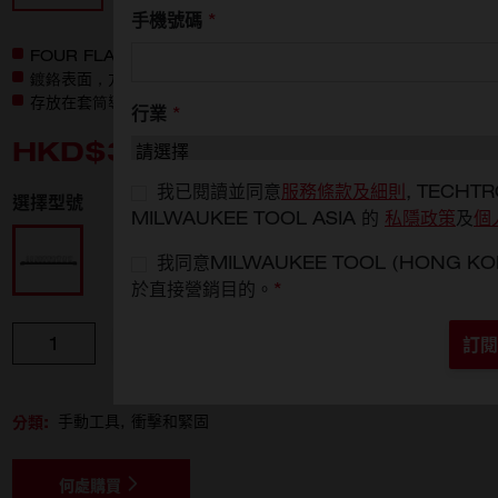
手機號碼
*
FOUR FLAT SIDES™ 套筒具有防滾動設計
鍍鉻表面，方便清潔和防腐蝕
存放在套筒導軌上，以便更好地收納工具
行業
*
HKD$300
我已閱讀並同意
服務條款及細則
, TECHTR
選擇型號
MILWAUKEE TOOL ASIA 的
私隱政策
及
個
4932492507
我同意MILWAUKEE TOOL (HONG
於直接營銷目的。
*
數量
新增至購物車
訂閱
分類:
手動工具
衝擊和緊固
何處購買