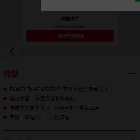
棘輪扳手
Drive Ratchet
新增至購物車
選擇型號
48-22-9014
48-22-9038
4932471865
特點
FOUR FLAT SIDES™ 套筒具有防滾動設計
鍍鉻表面，方便清潔和防腐蝕
存放在套筒導軌上，以便更好地收納工具
套筒上印有尺寸，方便查看