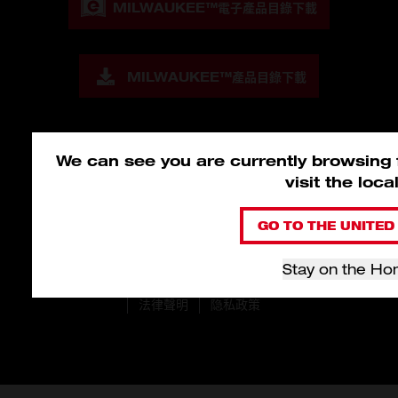
MILWAUKEE™
電子產品目錄下載
MILWAUKEE™
產品目錄下載
We can see you are currently browsing
visit the loc
GO TO THE UNITED 
Stay on the Ho
© 2026 Milwaukee Tool Hong Kong。版權所有。
法律聲明
隐私政策