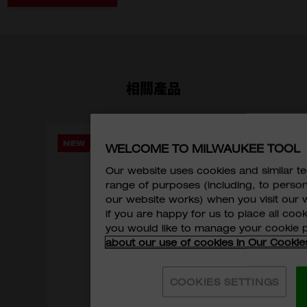
相關產品
WELCOME TO MILWAUKEE TOOL
Our website uses cookies and similar 
活動
range of purposes (including, to perso
Fle
our website works) when you visit our w
if you are happy for us to place all cook
you would like to manage your cookie 
about our use of cookies in Our Cookie
COOKIES SETTINGS