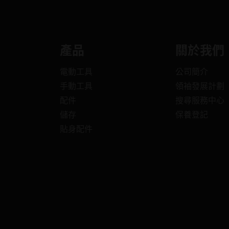
產品
關於我們
電動工具
公司簡介
手動工具
領袖發展計劃
配件
搜尋服務中心
儲存
保養登記
貼身配件