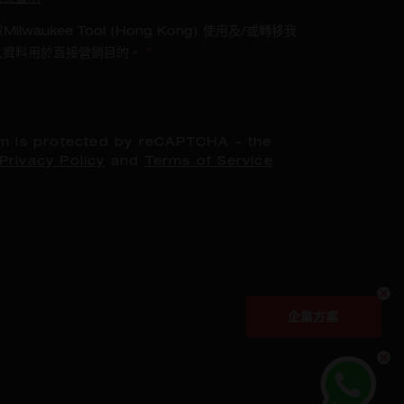
Milwaukee Tool (Hong Kong) 使用及/或轉移我
人資料用於直接營銷目的。
*
rm is protected by reCAPTCHA - the
Privacy Policy
and
Terms of Service