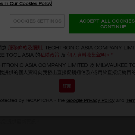
行業
es in Our Cookies Policy
COOKIES SETTINGS
ACCEPT ALL COOKIES
CONTINUE
緊固
照明工具
同意
服務條款及細則
, TECHTRONIC ASIA COMPANY LIMI
E TOOL ASIA 的
私隱政策
及
個人資料收集聲明。
*
角磨機
TRONIC ASIA COMPANY LIMITED 及 MILWAUKEE T
移我提供的個人資料向我發出直接促銷通信及/或用於直接促銷目
液壓工具
訂閱
特殊工具
protected by reCAPTCHA - the
Google Privacy Policy
and
Ter
生活配件