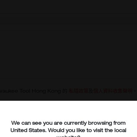
lwaukee Tool Hong Kong 的
私隱政策
及
個人資料收集聲明
ng Kong 使用及/或轉移我提供的個人資料用於直接營銷目的。
We can see you are currently browsing from
提交
United States
. Would you like to visit the local