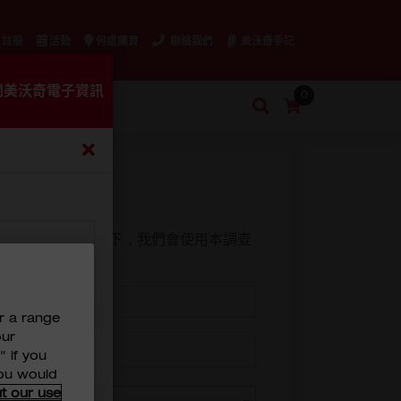
 註冊
活動
何處購買
聯絡我們
美沃奇手記
閱美沃奇電子資訊
0
我的購物車
搜
索
服務。在您的同意下，我們會使用本調查
r a range
our
" if you
you would
t our use