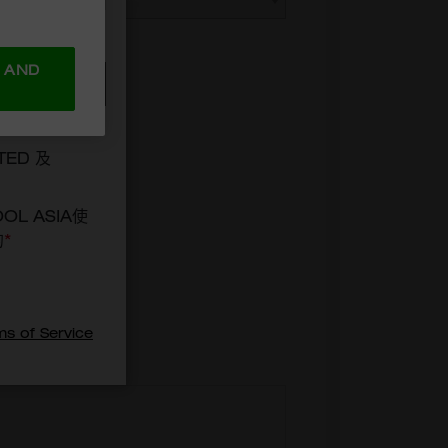
 AND
TED 及
OOL ASIA使
的
*
ms of Service