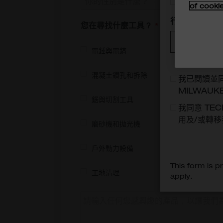
你的性別是什麼？
of cooki
行業
您在尋找什麼工具？
電錘與電鎬
混凝土鑽孔和拆除
我已閱讀並
MILWAUKE
鋸與切割工具
我同意 TECH
用及/或轉
磨砂機和拋光機
戶外動力設備
This form is 
工地清理
apply.