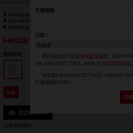
手機號碼
*
適用吸塵機型號： M18 FPOVCL, M12 FVCL
適合收集微細粉塵
全封閉式濾袋可控制灰塵並充當預過濾器，以延長過濾器壽命
行業
*
HKD$144
選擇型號
我已閱讀並同意
服務條款及細則
, TECHTR
MILWAUKEE TOOL ASIA 的
私隱政策
及
個
4932478762
我同意MILWAUKEE TOOL (HONG
於直接營銷目的。
*
缺貨
訂閱
設定補貨通知
到貨電郵通知