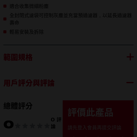
適合收集微細粉塵
全封閉式濾袋可控制灰塵並充當預過濾器，以延長過濾器
壽命
輕易安裝及拆除
範圍規格
用戶評分與評論
4932478762
內容物
4932478762 (1)
總體評分
評價此產品
產品規格
0 評
0
論
請先登入會員再提交評論
包裝數量
3