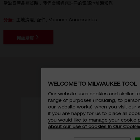
當缺貨產品補貨時，我們會通過您註冊的電郵地址通知您
分類:
工地清理
配件
Vacuum Accessories
何處購買
相關產品
WELCOME TO MILWAUKEE TOOL
Our website uses cookies and similar 
range of purposes (including, to perso
our website works) when you visit our w
if you are happy for us to place all cook
M1
you would like to manage your cookie 
about our use of cookies in Our Cookie
M1