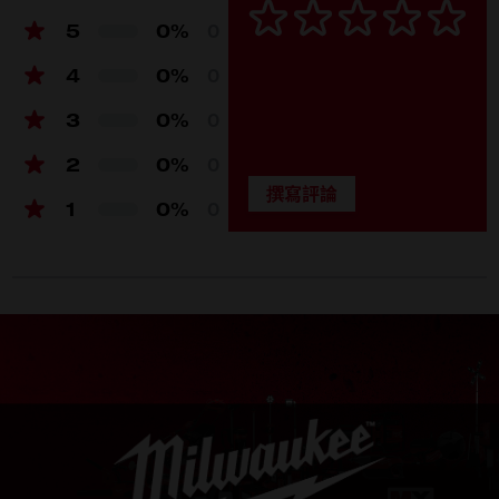
5
0%
0
4
0%
0
3
0%
0
2
0%
0
1
0%
0