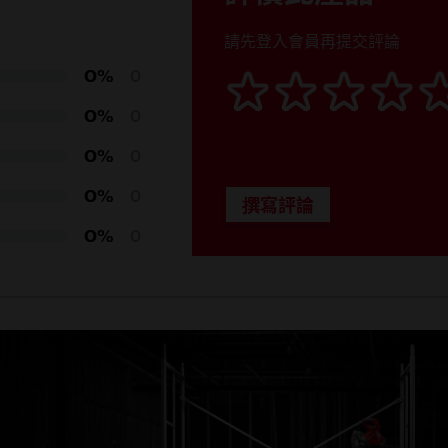
側把手 (1)
請先登入會員再提交評論
0%
0
工具箱 (1)
0%
0
0%
0
333.3
0%
0
111.9
0%
0
M18™ REDLITHIUM-ION
18
3,500 - 8,500
125
2.7 (配搭 5.0Ah 電池)