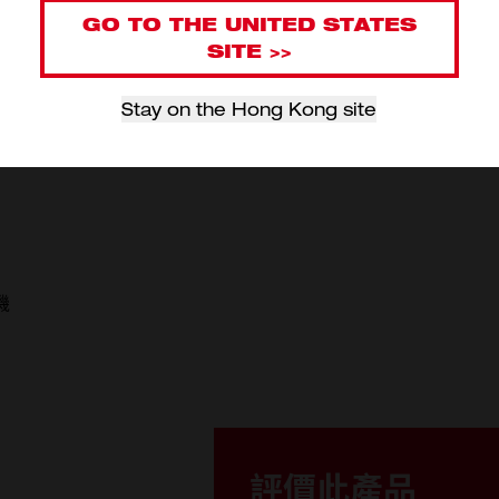
工作； 3500 - 8500 RPM
GO TO THE UNITED STATES
SITE >>
可快速停止配件，提升安全度
Stay on the Hong Kong site
或工具
機
M18 F
M18 FSAGV125XPDB (1)
安全護罩 (1)
評價此產品
FIXTEC 螺帽 (1)