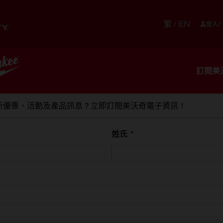
繁
EN
/
登入/
儲存
貼身配件
設備
服務
訂閱美
新優惠、活動及產品訊息？立即訂閱美沃奇電子資訊！
碳刷125MM 變速速停角磨機
姓氏
*
M18 FUE
停角磨機