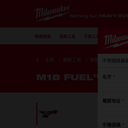
Skip to Content
精選優惠
電動工具
手動工具
配件
主頁
電動工具
磨機
不想錯過最
M18 FUEL™ 無
名字
*
電郵地址
*
手機號碼
*