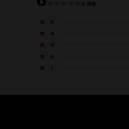
0
0 評論
5
4
產品規格
3
長度 (mm)
2
高度 (mm)
1
電池平台
電壓 (V)
無負載速度 (RPM)
圓碟直徑 (mm)
附載電池組重量 (如適用) (kg)