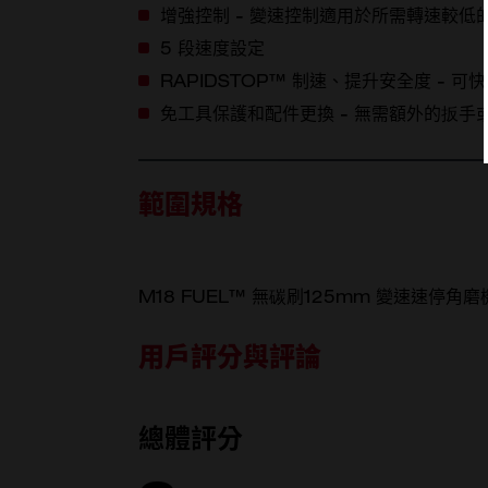
增強控制 - 變速控制適用於所需轉速較低的研磨
5 段速度設定
RAPIDSTOP™ 制速、提升安全度 - 
免工具保護和配件更換 - 無需額外的扳手
範圍規格
M18 FUEL™ 無碳刷125mm 變速速停角磨
內容物
用戶評分與評論
總體評分