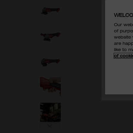
WELCO
行業
*
Our webs
of purpo
website 
我已閱讀
are happ
MILWAUKE
like to 
of cooki
我同意MI
於直接營銷