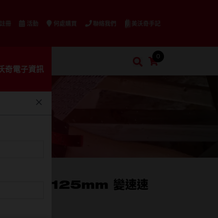
美沃奇手記
 註冊
活動
何處購買
聯絡我們
0
購物車
搜索
沃奇電子資訊
搜索
L™ 無碳刷125mm 變速速