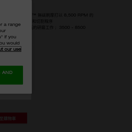
XPDB-0X0
POWERSTATE™ 無碳刷摩打以 8,500 RPM 的
完成最艱難的研磨和切割程序
or a range
用於所需轉速較低的研磨工作； 3500 - 8500
our
" if you
MITED 及
 you would
ut our use
0
的個人資料用
S AND
DB-0X0
至購物車