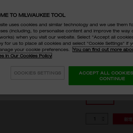
M18 FSAGV125
ME TO MILWAUKEE TOOL
產生有線電源 - 強大的 
速度旋轉，協助使用者
ite uses cookies and similar technology and we use them f
增強控制 - 變速控制適
ses (including, to personalise content and improve the way 
RPM
works) when you visit our website. Select "Accept all cookies
5 段速度設定
並同意
服務條款及細則
, TECHTRONIC ASIA COMPANY LI
y for us to place all cookies and select "Cookie Settings" if
E TOOL ASIA 的
私隱政策
及
個人資料收集聲明
。
*
manage your cookie preferences.
You can find out more abo
HKD$1,92
es in Our Cookies Policy
LWAUKEE TOOL (HONG KONG) 使用及/或轉移我提供
目的。
*
選擇型號
COOKIES SETTINGS
ACCEPT ALL COOKIE
CONTINUE
M18 FSAGV125XP
訂閱
數量
新增