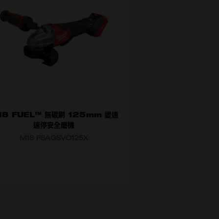
330
M12 F
18 FUEL™ 無碳刷 125mm 變速
速停安全磨機
M18 FSAGSVO125X
擇型號
M18 FSAGSVO125X-0X