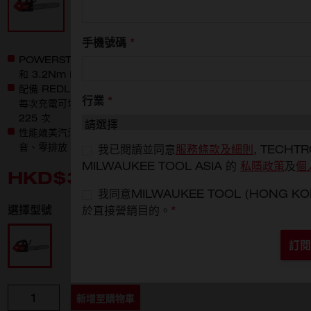
手機號碼
*
POWERSTATE™ 無碳刷馬達，最多可以輸出 2.7HP 峰值馬力
和 3.2Nm 峰值扭力，嚴苛應用場景亦可完成切割
配備 REDLITHIUM™ HIGH OUTPUT 電池，M18 HB8 電池
行業
*
每次充電可切割 4"x4" 雪松 150 次，M18 HB12 電池可切割
225 次
性能媲美汽油式驅動上把手電鋸，但啟動更方便，而且無引擎噪
音、零排放、無需混合汽油和機油，抑或維護引擎
我已閱讀並同意
服務條款及細則
, TECHTR
MILWAUKEE TOOL ASIA 的
私隱政策
及
個
HKD$3,600
我同意MILWAUKEE TOOL (HONG
選擇型號
於直接營銷目的。
*
M18 FTHCHS35-0G0
訂閱
數量
新增至購物車