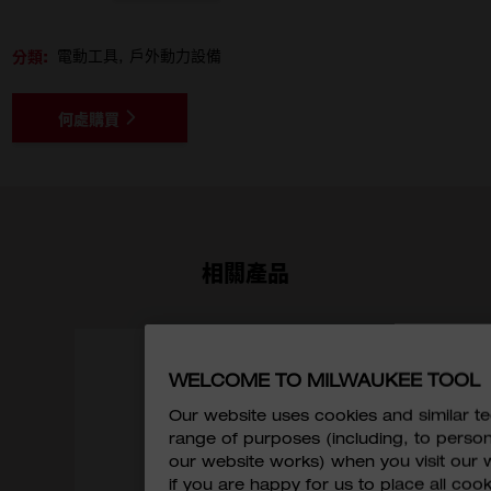
分類:
電動工具
戶外動力設備
何處購買
相關產品
WELCOME TO MILWAUKEE TOOL
Our website uses cookies and similar 
range of purposes (including, to perso
our website works) when you visit our w
if you are happy for us to place all cook