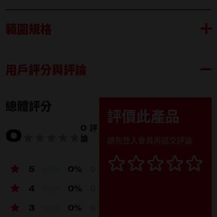
範圍規格
用戶評分與評論
M18 FTHCHS35-0G0
內容物
M18 FTHCHS35 (1)
總體評分
評價此產品
刀片罩 (1)
0 評
0
論
請先登入會員再提交評論
產品規格
電壓
M18
5
0%
0
無負載鏈條速度 (m/s)
15
4
0%
0
桿長（mm）
356
3
0%
0
工作長度 (mm)
343