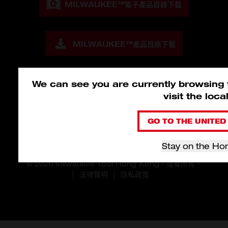
MILWAUKEE™
電子產品目錄下載
MILWAUKEE™
產品目錄下載
We can see you are currently browsing
visit the loc
GO TO THE UNITED 
Stay on the Ho
© 2026 Milwaukee Tool Hong Kong。版權所有。
法律聲明
隐私政策