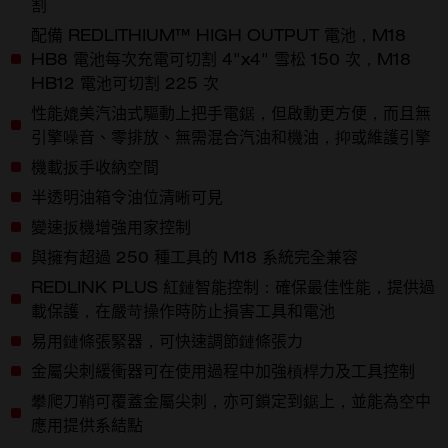
割
配備 REDLITHIUM™ HIGH OUTPUT 電池，M18
HB8 電池每次充電可切割 4"x4" 雪松 150 次，M18
HB12 電池可切割 225 次
性能媲美汽油式驅動上把手電鋸，但啟動更方便，而且無
引擎噪音、零排放、無需混合汽油和機油，抑或維護引擎
機載扳手收納空間
半透明油箱令油位清晰可見
變速扳機增強用家控制
與擁有超過 250 種工具的 M18 系統完全兼容
REDLINK PLUS 紅鏈智能控制：確保最佳性能，提供過
載保護，在嚴苛操作時防止損害工具和電池
易用鏈條張緊器，可快速調節鏈條張力
金屬尖刺緩衝器可在使用過程中加強槓桿力及工具控制
攀爬刀鞘可覆蓋金屬尖刺，亦可鎖定到鋸上，並能為空中
應用提供系結點