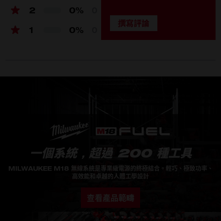
2
0%
0
潤滑油箱容量 (ml)
150
1
0%
0
鏈條尺寸
1.1
鏈條目數
8.3
調速扳機
是
3.6 – 4.7 (w/ M18 2.0 Ah –
附載電池組重量 (如適用) (kg)
12.0 Ah)
一個系統，超過 200 種工具
MILWAUKEE M18 無線系統是專業級電源的終極結合。輕巧、極致功率、
高效能和卓越的人體工學設計
查看產品範疇