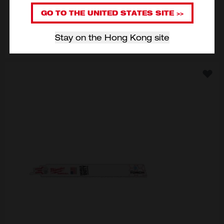
選擇型號
48-00-5263
GO TO THE UNITED STATES SITE >>
Stay on the Hong Kong site
新增至購物車