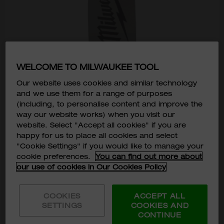
WELCOME TO MILWAUKEE TOOL
Our website uses cookies and similar technology
and we use them for a range of purposes
(including, to personalise content and improve the
way our website works) when you visit our
website. Select "Accept all cookies" if you are
6" 鏈鋸鏈板
happy for us to place all cookies and select
4932480168
"Cookie Settings" if you would like to manage your
HKD$180
cookie preferences.
You can find out more about
our use of cookies in Our Cookies Policy
選擇型號
4932480168
COOKIES
ACCEPT ALL
新增至購物車
SETTINGS
COOKIES AND
CONTINUE