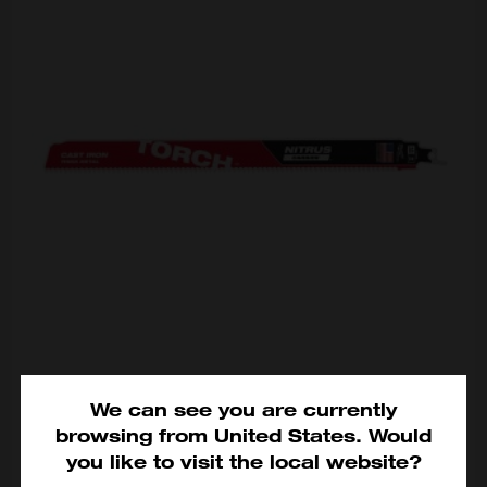
SAWZALL™ TORCH™ 12" 8TPI 碳化鎢鋸片 (1 片裝)
We can see you are currently
48-00-5263
browsing from
United States
.
Would
HKD$360
you like to visit the local website?