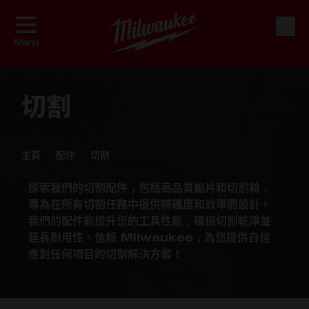
Skip to Content
按 購物
排序方式
搜索
Menu
切割
主頁
/
配件
/
切割
探索我們的切割配件，包括高品質鋸片和切割輪，
專為在所有切割任務中提供精確度和效率而設計。
我們的配件能提升您的工具性能，確保切割乾淨並
延長耐用性。信賴 Milwaukee，為您提供自信
應對任何項目的切割解決方案！