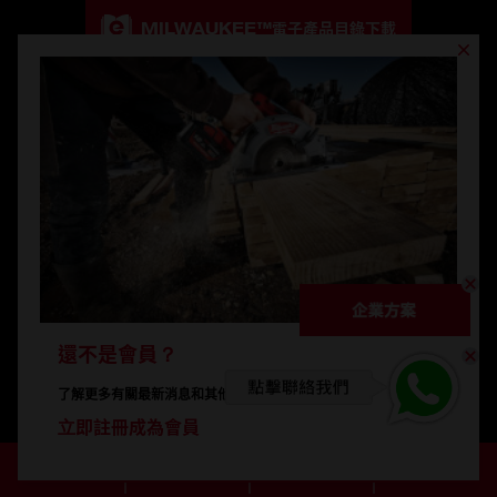
MILWAUKEE™
電子產品目錄下載
MILWAUKEE™
產品目錄下載
還不是會員？
© 2026 Milwaukee Tool Hong Kong。版權所有。
了解更多有關最新消息和其他精選優惠的資訊。
法律聲明
隐私政策
立即註冊成為會員
0
購物車