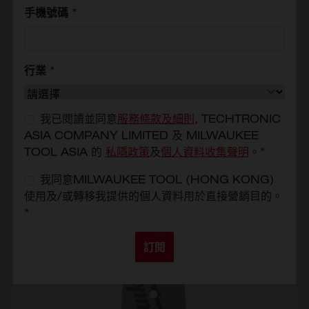
手機號碼
*
10" 鏈鋸鏈板
4932480170
HKD$180
行業
*
選擇型號
4932480170
我已閱讀並同意
服務條款及細則
, TECHTRONIC
ASIA COMPANY LIMITED 及 MILWAUKEE
新增至購物車
TOOL ASIA 的
私隱政策
及
個人資料收集聲明
。
*
我同意MILWAUKEE TOOL (HONG KONG)
使用及/或轉移我提供的個人資料用於直接營銷目的。
*
訂閱