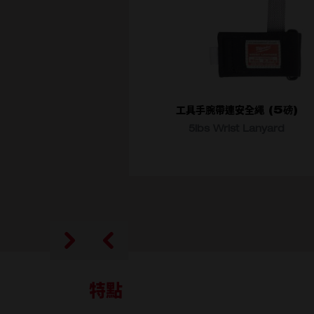
工具手腕帶連安全繩 (5磅)
5lbs Wrist Lanyard
選擇型號
48-22-8830
特點