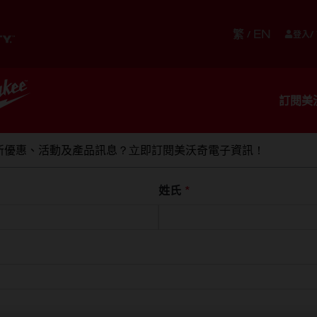
繁
EN
/
登入/
儲存
貼身配件
設備
服務
訂閱美
新優惠、活動及產品訊息？立即訂閱美沃奇電子資訊！
姓氏
*
頭戴式耳塞
4932478135