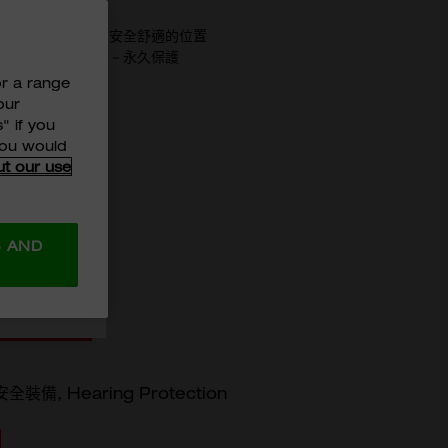
下巴下方、頸後
定帶調整並旋轉至安全舒適的位置
塞也可連續地配戴－永久保護
or a range
our
" if you
MITED 及
 you would
ut our use
的個人資料用
S AND
至購物車
安全裝備
Hearing Protection