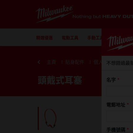
Skip to Content
精選優惠
電動工具
手動工具
配件
主頁
貼身配件
個人安全裝備
不想錯過最
頭戴式耳塞
名字
*
電郵地址
*
手機號碼
*