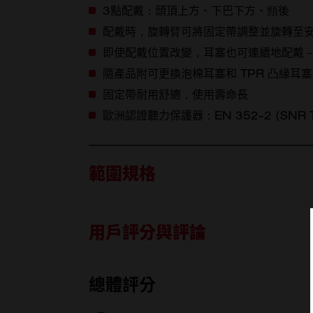
3點配戴：頭頂上方、下巴下方、頸後
配戴時，旋轉臂可將固定帶調整並旋轉至
即使配戴位置改變，耳塞也可連續地配戴
隨產品附可更換泡棉耳塞和 TPR 凸緣耳塞
固定帶耐用舒適，使用壽命長
歐洲認證聽力保護器：EN 352-2 (SNR TPR ea
範圍規格
用戶評分與評論
內容物
總體評分