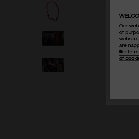
WELCO
行業
*
Our webs
of purpo
website 
我已閱讀
are happ
MILWAUKE
like to 
of cooki
我同意MI
於直接營銷