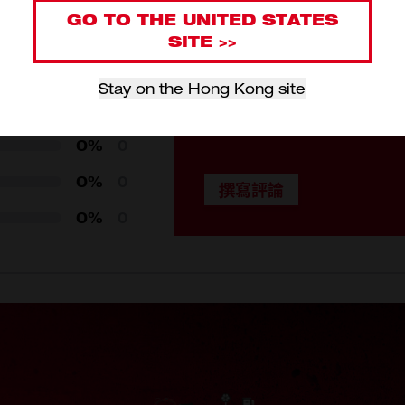
GO TO THE UNITED STATES
SITE >>
請先登入會員再提交評論
Band: ABS, POM; Plugs: 
0%
0
1
Stay on the Hong Kong site
0%
0
EN 352-2:2020; SNR = 3
0%
0
32 SNR (H = 32; M = 28; 
0%
0
0%
0