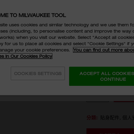
3點配戴：頭頂上方、
配戴時，旋轉臂可將固
ME TO MILWAUKEE TOOL
即使配戴位置改變，耳
ite uses cookies and similar technology and we use them f
HKD$108
ses (including, to personalise content and improve the way 
works) when you visit our website. Select "Accept all cookies
並同意
服務條款及細則
, TECHTRONIC ASIA COMPANY LI
y for us to place all cookies and select "Cookie Settings" if
選擇型號
E TOOL ASIA 的
私隱政策
及
個人資料收集聲明
。
*
manage your cookie preferences.
You can find out more abo
es in Our Cookies Policy
4932478135
LWAUKEE TOOL (HONG KONG) 使用及/或轉移我提供
目的。
*
COOKIES SETTINGS
ACCEPT ALL COOKIE
CONTINUE
訂閱
數量
新增
分類:
貼身配件
個人