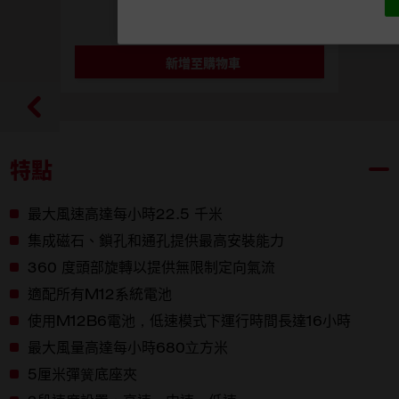
M18™ 無碳刷高效能風扇
M18 ARFHP
新增至購物車
選擇型號
M18 ARFHP-0
特點
最大風速高達每小時22.5 千米
集成磁石、鎖孔和通孔提供最高安裝能力
360 度頭部旋轉以提供無限制定向氣流
適配所有M12系統電池
使用M12B6電池，低速模式下運行時間長達16小時
最大風量高達每小時680立方米
5厘米彈簧底座夾