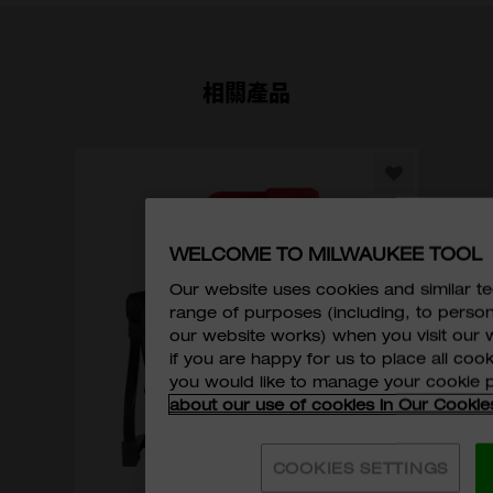
相關產品
M
WELCOME TO MILWAUKEE TOOL
M18™
Our website uses cookies and similar 
range of purposes (including, to perso
our website works) when you visit our w
if you are happy for us to place all cook
you would like to manage your cookie 
about our use of cookies in Our Cookie
COOKIES SETTINGS