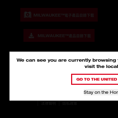
MILWAUKEE™
電子產品目錄下載
MILWAUKEE™
產品目錄下載
We can see you are currently browsing
visit the loc
GO TO THE UNITED 
Stay on the Ho
© 2026 Milwaukee Tool Hong Kong。版權所有。
法律聲明
隐私政策