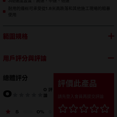
3段速度設置：高速、中速、低速
耐用的邊框可承受從1.8米高跌落和其他施工現場的粗暴
使用
範圍規格
用戶評分與評論
M12 AF-0
內容物
總體評分
評價此產品
產品規格
0 評
0
論
請先登入會員再提交評論
電壓 (V)
12V
送風量(m³/ h)
300 / 450 / 680
5
0%
0