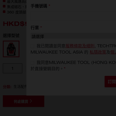
最大風速高達每小時22.5 千米
手機號碼
*
集成磁石、鎖孔和通孔提供最高安裝能力
360 度頭部旋轉以提供無限制定向氣流
HKD$900
行業
*
選擇型號
M12 AF-0
我已閱讀並同意
服務條款及細則
, TECHTR
MILWAUKEE TOOL ASIA 的
私隱政策
及
個
我同意MILWAUKEE TOOL (HONG
數量
新增至購物車
於直接營銷目的。
*
訂閱
分類:
生活配件
何處購買