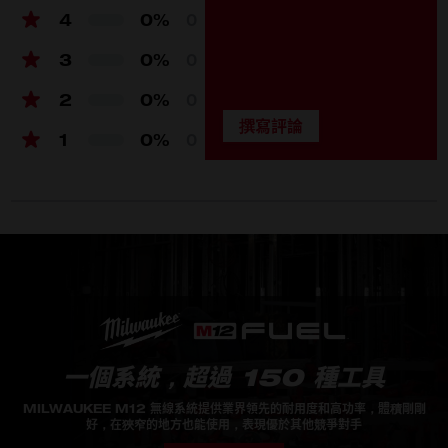
最長操作時間
16h Hour (w/ M12B6)
4
0%
0
模式選擇
3
3
0%
0
頭部旋轉
360°
2
0%
0
附載電池組重量 (如適用) (kg)
2.5 (M12B6)
1
0%
0
一個系統，超過 150 種工具
MILWAUKEE M12 無線系統提供業界領先的耐用度和高功率，體積剛剛
好，在狹窄的地方也能使用，表現優於其他競爭對手