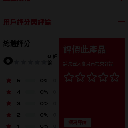
用戶評分與評論
M18 ARFHP-0
內容物
M18 ARFHP-0 (1)
總體評分
評價此產品
產品規格
0 評
0
論
請先登入會員再提交評論
電壓 (V)
18V
刀片直徑 (mm)
457 (18")
5
0%
0
模式
Low / Medium / High
4
0%
0
送風量(m³/ h)
3058 / 4075 / 5775
3
0%
0
最長操作時間
23 / 12 / 5 hrs (w/ 12.0Ah)
2
0%
0
Fan Head Mobility
360°
1
0%
0