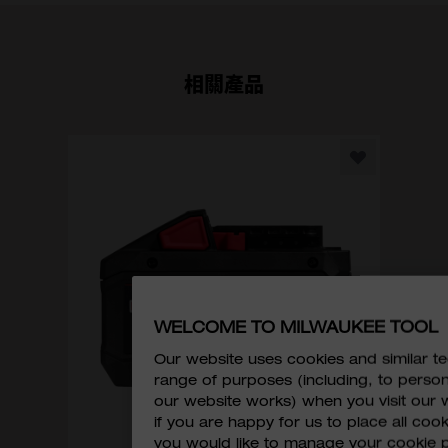
相關產品
M
M18™
WELCOME TO MILWAUKEE TOOL
Our website uses cookies and similar 
range of purposes (including, to perso
our website works) when you visit our w
if you are happy for us to place all cook
you would like to manage your cookie 