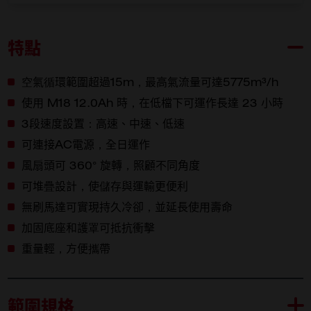
特點
空氣循環範圍超過15m，最高氣流量可達5775m³/h
使用 M18 12.0Ah 時，在低檔下可運作長達 23 小時
3段速度設置：高速、中速、低速
可連接AC電源，全日運作
風扇頭可 360° 旋轉，照顧不同角度
可堆疊設計，使儲存與運輸更便利
無刷馬達可實現持久冷卻，並延長使用壽命
加固底座和護罩可抵抗衝擊
重量輕，方便攜帶
範圍規格