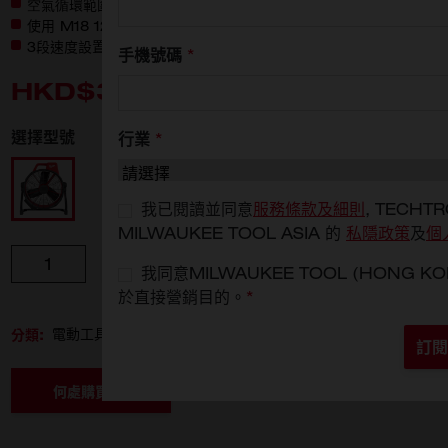
空氣循環範圍超過15m，最高氣流量可達5775m³/h
使用 M18 12.0Ah 時，在低檔下可運作長達 23 小時
3段速度設置：高速、中速、低速
手機號碼
*
HKD$3,530
選擇型號
行業
*
M18 ARFHP-0
我已閱讀並同意
服務條款及細則
, TECHTR
MILWAUKEE TOOL ASIA 的
私隱政策
及
個
數量
新增至購物車
我同意MILWAUKEE TOOL (HONG
於直接營銷目的。
*
分類:
電動工具
生活配件
風扇
訂閱
何處購買