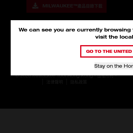
MILWAUKEE™
產品目錄下載
We can see you are currently browsing
visit the loc
GO TO THE UNITED 
Stay on the Ho
© 2026 Milwaukee Tool Hong Kong。版權所有。
法律聲明
隐私政策