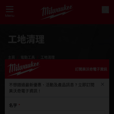
Skip to Content
按 購物
排序方式
搜索
Menu
工地清理
主頁
/
電動工具
/
工地清理
保持工作區乾淨整潔，使用 Milwaukee 高效清
訂閱美沃奇電子資訊
潔工具，包括強大的 M18™ 無線乾濕吸塵器和暢
銷的 M12™ 緊湊型吸塵器。這些工具專為性能和
不想錯過最新優惠、活動及產品訊息？立即訂閱
便利性而設計，使清理變得輕鬆，確保您的工作區
美沃奇電子資訊！
保持整潔和安全。選擇 Milwaukee，享受增強
生產力的可靠清潔解決方案！
名字
*