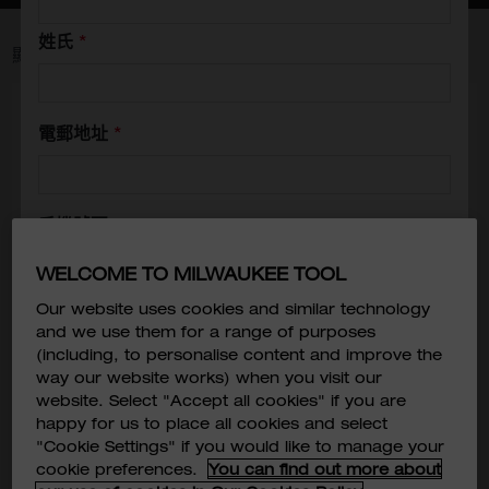
姓氏
*
顯示
25
-
28
（共
28
個結果）
電郵地址
*
手機號碼
*
WELCOME TO MILWAUKEE TOOL
Our website uses cookies and similar technology
行業
*
and we use them for a range of purposes
(including, to personalise content and improve the
way our website works) when you visit our
我已閱讀並同意
服務條款及細則
, TECHTRONIC
website. Select "Accept all cookies" if you are
ASIA COMPANY LIMITED 及 MILWAUKEE
happy for us to place all cookies and select
TOOL ASIA 的
私隱政策
及
個人資料收集聲明
。
*
"Cookie Settings" if you would like to manage your
cookie preferences.
You can find out more about