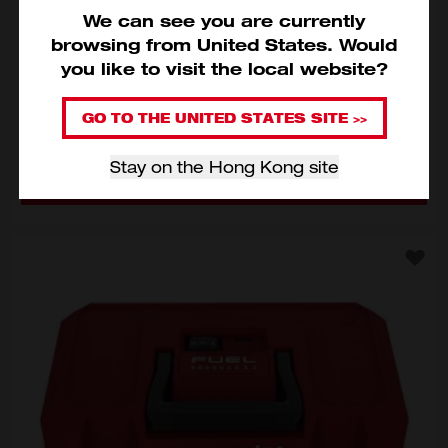
We can see you are currently
M18™ 乾濕兩用吸塵器
browsing from
United States
.
Would
M18 VC-2-0
you like to visit the local website?
HKD$1,440
GO TO THE UNITED STATES SITE >>
選擇型號
M18 VC-2-0
Stay on the Hong Kong site
新增至購物車