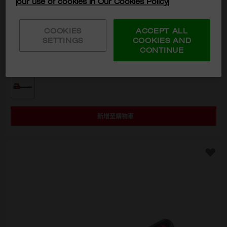
我同意MILWAUKEE TOOL (HONG KONG)
our use of cookies in Our Cookies Policy
使用及/或轉移我提供的個人資料用於直接營銷目的。
*
COOKIES
ACCEPT ALL
M12™ 精巧吹風機
SETTINGS
COOKIES AND
訂閱
CONTINUE
M12 BBL-0
HKD$804
選擇型號
M12 BBL-0
新增至購物車